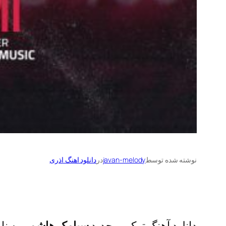
نوشته شده توسط
javan-melody
در
دانلود اهنگ اذری
دانلود آهنگ ترکی و جدید
سیامک هاشمی
به نا