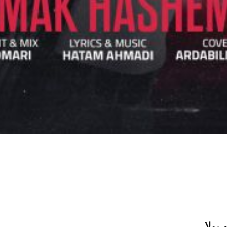
م
یولار