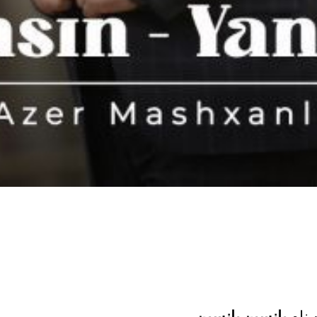
 نام
یانسین یانسین