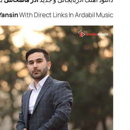
Yansin
With Direct Links In Ardabil Music