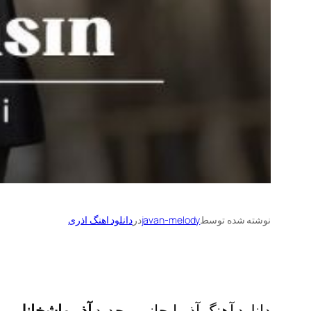
نوشته شده توسط
javan-melody
در
دانلود اهنگ اذری
دانلود آهنگ آذربایجانی و جدید
آذر ماشخانلی
به