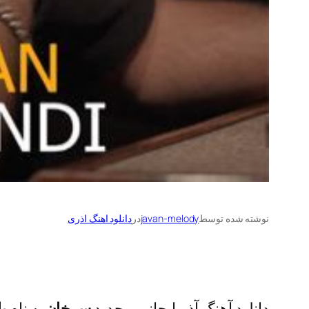
نوشته شده توسط
javan-melody
در
دانلود اهنگ اذری
دانلود آهنگ آذربایجانی و جدید
سرخان
به نام
یا