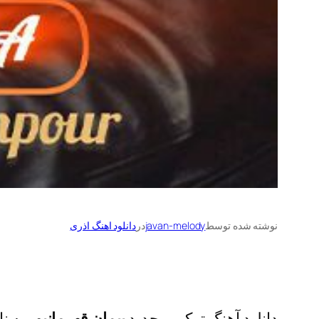
نوشته شده توسط
javan-melody
در
دانلود اهنگ اذری
دانلود آهنگ ترکی و جدید
پیمان قهرمانپور
به نا