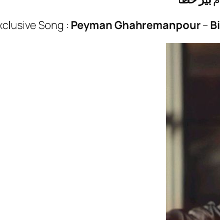
xclusive Song :
Peyman Ghahremanpour
–
B