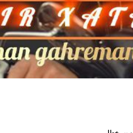
م
بیر خطا