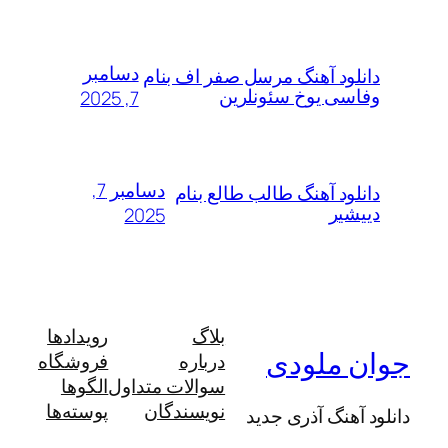
دسامبر
لود آهنگ مرسل صفر اف بنام
سی یوخ سئونلرین
7, 2025
دسامبر 7,
لود آهنگ طالب طالع بنام
شیر
2025
بلاگ
رویدادها
 ملودی
درباره
فروشگاه
سوالات متداول
الگوها
نویسندگان
پوسته‌ها
آهنگ آذری جدید