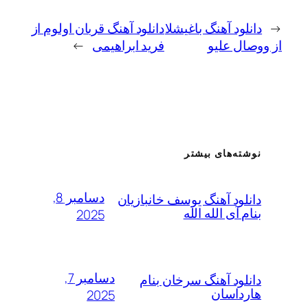
ود آهنگ باغیشلا
دانلود آهنگ قربان اولوم از
ل علیو
فرید ابراهیمی
→
ته‌های بیشتر
دسامبر 8,
لود آهنگ یوسف خانبازیان
 آی الله الله
2025
دسامبر 7,
لود آهنگ سرخان بنام
داسان
2025