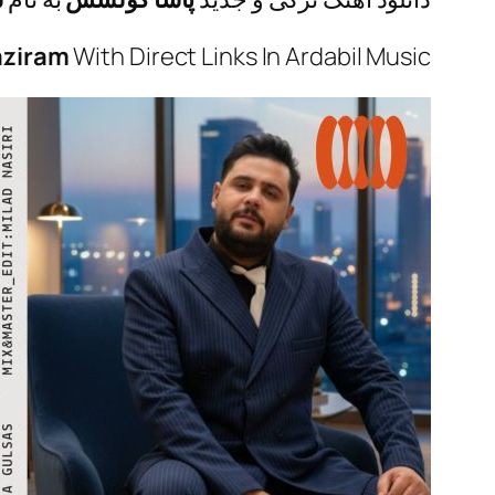
aziram
With Direct Links In Ardabil Music