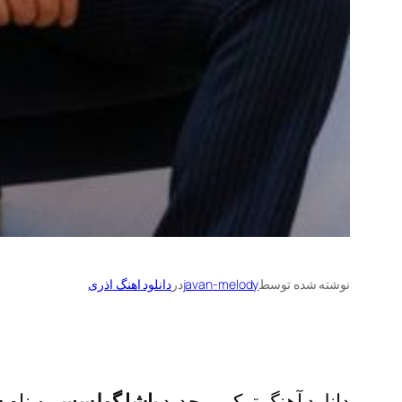
نوشته شده توسط
javan-melody
در
دانلود اهنگ اذری
دانلود آهنگ ترکی و جدید
پاشا گولسس
به نام
س