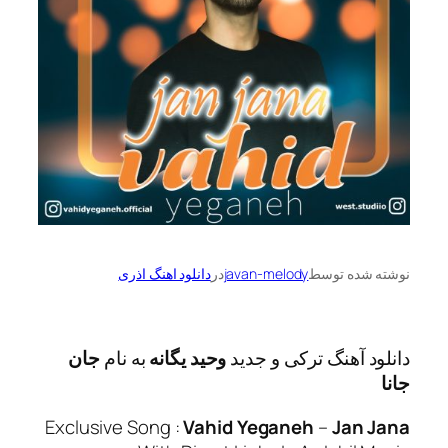
ه توسط
javan-melody
در
دانلود اهنگ اذری
آهنگ ترکی و جدید
وحید یگانه
به نام
جان
Exclusive Song :
Vahid Yeganeh
–
Ja