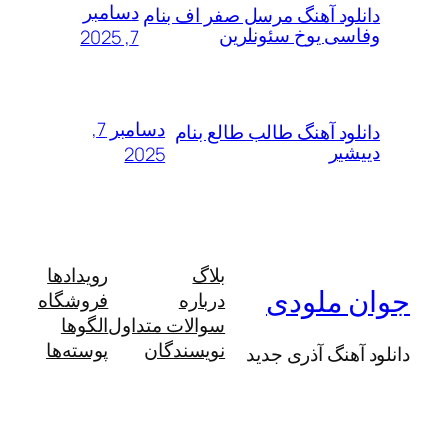
دسامبر
لود آهنگ مرسل صفر اف بنام
سی یوخ سئونلرین
7, 2025
دسامبر 7,
لود آهنگ طالب طالع بنام
شیر
2025
بلاگ
رویدادها
 ملودی
درباره
فروشگاه
سوالات متداول
الگوها
نویسندگان
پوسته‌ها
آهنگ آذری جدید