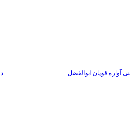
نی آواره قویان ابوالفضل
دا