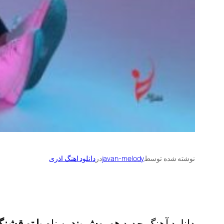
نوشته شده توسط
javan-melody
در
دانلود اهنگ اذری
دانلود آهنگ جدید
هوروش بند
به نام
با تو قشنگ