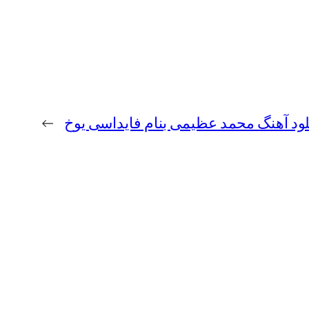
لود آهنگ محمد عظیمی بنام فایداسی یوخ
→