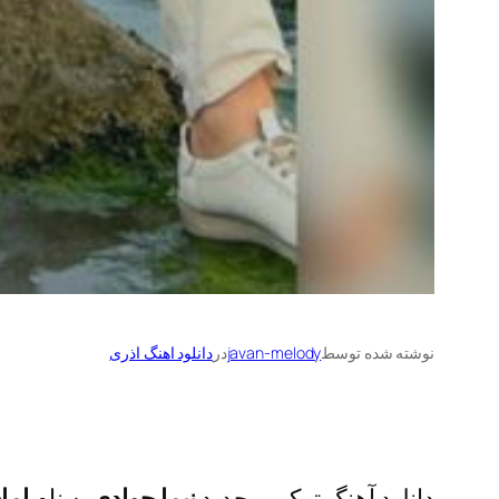
نوشته شده توسط
javan-melody
در
دانلود اهنگ اذری
دانلود آهنگ ترکی و جدید
نیما جوادی
به نام
اما