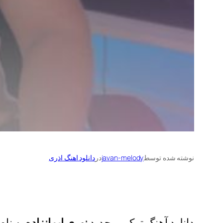
نوشته شده توسط
javan-melody
در
دانلود اهنگ اذری
دانلود آهنگ ترکی و جدید
نوری ایمانزاده
به نام