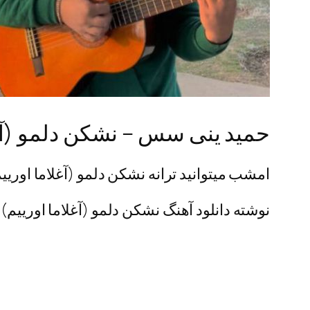
حمید ینی سس – نشکن دلمو (آغل
امشب میتوانید ترانه نشکن دلمو (آغلاما اورییم)
نوشته دانلود آهنگ نشکن دلمو (آغلاما اورییم) 