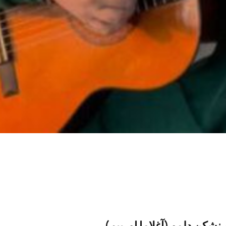
م
نشکن دلمو (آغلاما اورییم)