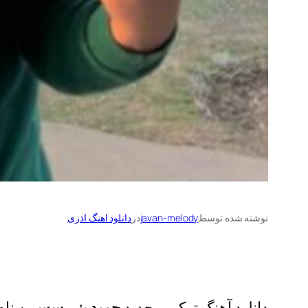
نوشته شده توسط
javan-melody
در
دانلود اهنگ اذری
دانلود آهنگ ترکی و جدید
حمید ینی سس
به نا