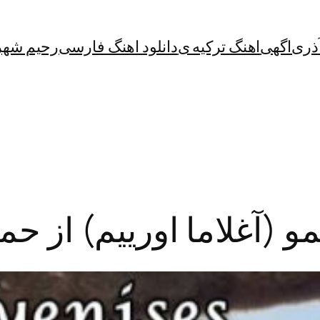
آذری
اگهی
اهنگ ترکیه ی
دانلود اهنگ فارسی
رحیم شهر
و (آغلاما اورییم) از 