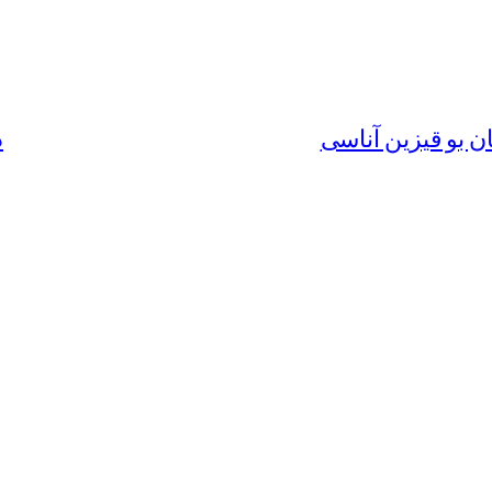
ن بو قیزین آناسی
د