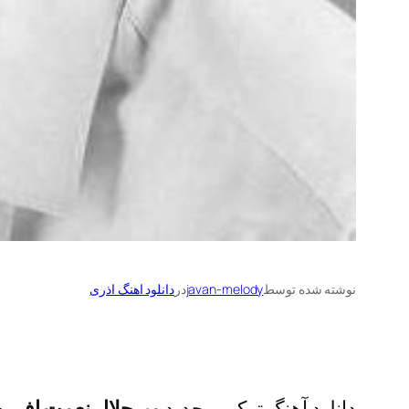
نوشته شده توسط
javan-melody
در
دانلود اهنگ اذری
دانلود آهنگ ترکی و جدید
میرجلال نعمت اف
به