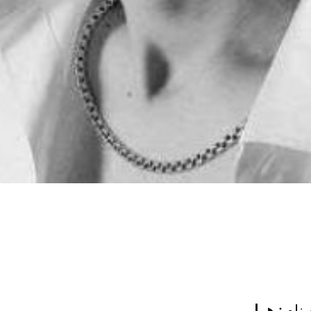
 نام
زهرا