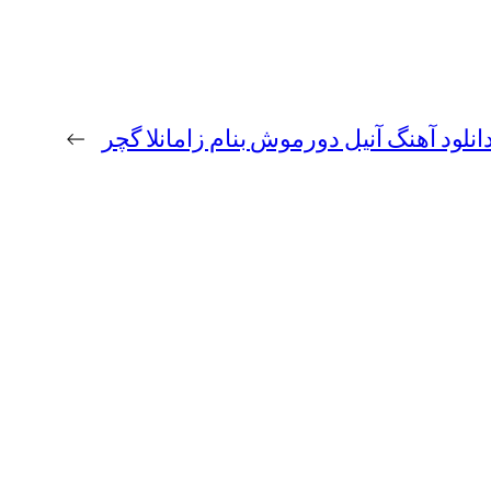
انلود آهنگ آنیل دورموش بنام زامانلا گچر
→