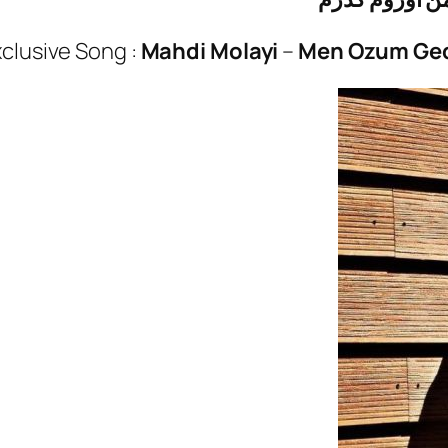
clusive Song :
Mahdi Molayi
–
Men Ozum Ge