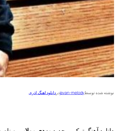
نوشته شده توسط
javan-melody
در
دانلود اهنگ اذری
دانلود آهنگ ترکی و جدید
مهدی مولایی
به نام
م