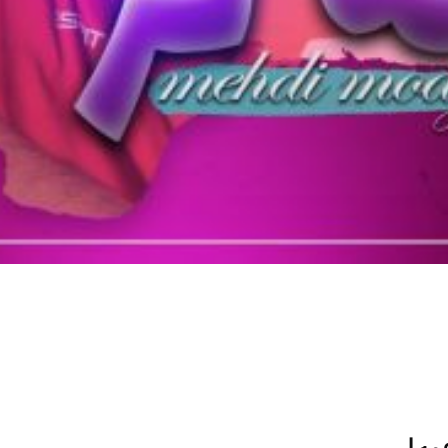
مه لر