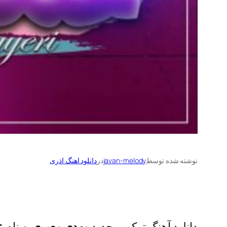
نوشته شده توسط
javan-melody
در
دانلود اهنگ اذری
دانلود آهنگ ترکی و جدید
مهدی معیری
به نام
ع