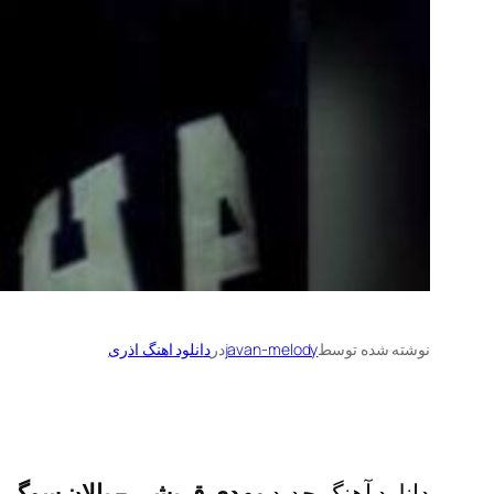
نوشته شده توسط
javan-melody
در
دانلود اهنگ اذری
دانلود آهنگ جدید
مهدی قریشی
–
یالان سوگی