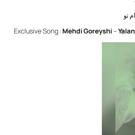
م تو
Exclusive Song :
Mehdi Goreyshi
–
Yalan