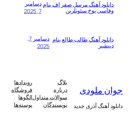
دسامبر
لود آهنگ مرسل صفر اف بنام
سی یوخ سئونلرین
7, 2025
دسامبر 7,
لود آهنگ طالب طالع بنام
شیر
2025
بلاگ
رویدادها
 ملودی
درباره
فروشگاه
سوالات متداول
الگوها
نویسندگان
پوسته‌ها
آهنگ آذری جدید