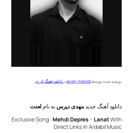
ه توسط
javan-melody
در
دانلود اهنگ اذری
آهنگ جدید
مهدی دپرس
به نام
لعنت
Exclusive Song :
Mehdi Depres
–
Lana
Direct Links In Ardabi