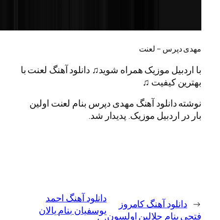
رس – لعنت
یل موزیک همراه شوید♫ دانلود آهنگ لعنت با
کیفیت ♫
انلود آهنگ مهدی دپرس بنام لعنت اولین
ردبیل موزیک. پدیدار شد.
دانلود آهنگ احمد
لود آهنگ کامروز
یوسفیان بنام یالان
ام حلالین اولسون