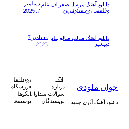
دسامبر
لود آهنگ مرسل صفر اف بنام
سی یوخ سئونلرین
7, 2025
دسامبر 7,
لود آهنگ طالب طالع بنام
شیر
2025
بلاگ
رویدادها
 ملودی
درباره
فروشگاه
سوالات متداول
الگوها
نویسندگان
پوسته‌ها
آهنگ آذری جدید