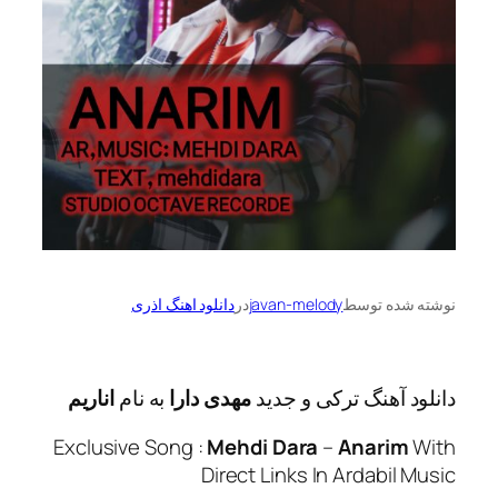
ه توسط
javan-melody
در
دانلود اهنگ اذری
آهنگ ترکی و جدید
مهدی دارا
به نام
اناریم
Exclusive Song :
Mehdi Dara
–
Anari
Direct Links In Ardabi