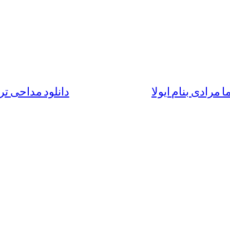
ا مرادی بنام ایولا
دانلود مداحی تر