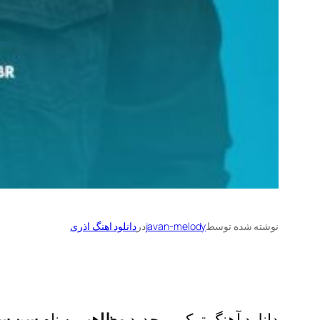
نوشته شده توسط
javan-melody
در
دانلود اهنگ اذری
دانلود آهنگ ترکی و جدید
مظاهیر
به نام
سن سی