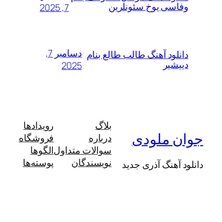
سی یوخ سئونلرین
7, 2025
دسامبر 7,
لود آهنگ طالب طالع بنام
شیر
2025
بلاگ
رویدادها
 ملودی
درباره
فروشگاه
سوالات متداول
الگوها
نویسندگان
پوسته‌ها
آهنگ آذری جدید