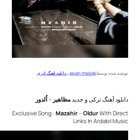
ه توسط
javan-melody
در
دانلود اهنگ اذری
آهنگ ترکی و جدید
مظاهیر
–
اُلدور
Exclusive Song :
Mazahir
–
Oldur
With 
Links In Ardabi