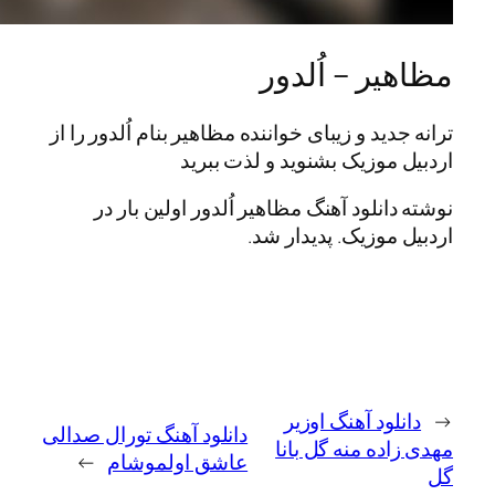
ر – اُلدور
ید و زیبای خواننده مظاهیر بنام اُلدور را از
موزیک بشنوید و لذت ببرید
نلود آهنگ مظاهیر اُلدور اولین بار در
موزیک. پدیدار شد.
ود آهنگ اوزیر
دانلود آهنگ تورال صدالی
ده منه گل بانا
عاشق اولموشام
→