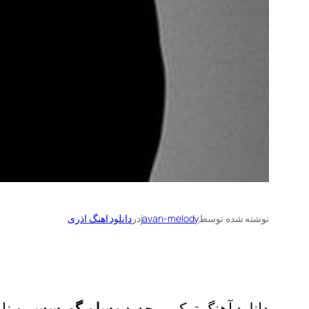
نوشته شده توسط
javan-melody
در
دانلود اهنگ اذری
دانلود آهنگ ترکی و جدید
مسلم گورسس
به نا