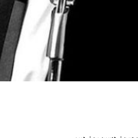
م
سن نردسین بن نردییم