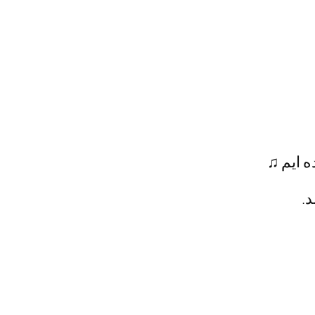
ه ایم ♫
د.