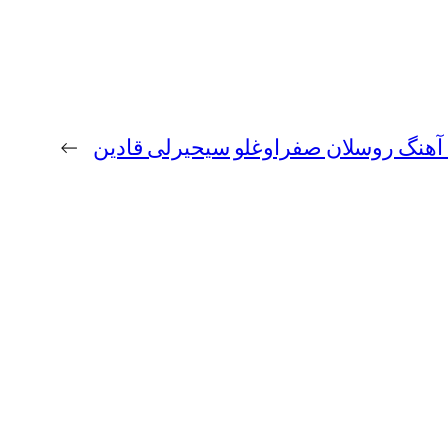
د آهنگ روسلان صفراوغلو سیحیرلی قادین
→