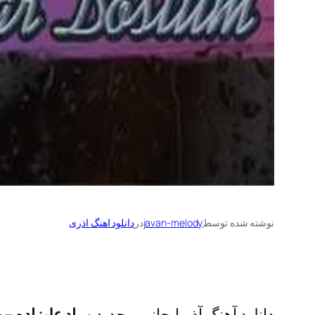
نوشته شده توسط
javan-melody
در
دانلود اهنگ اذری
دانلود آهنگ آذربایجانی و جدید
مراد علیزاده
–
ج