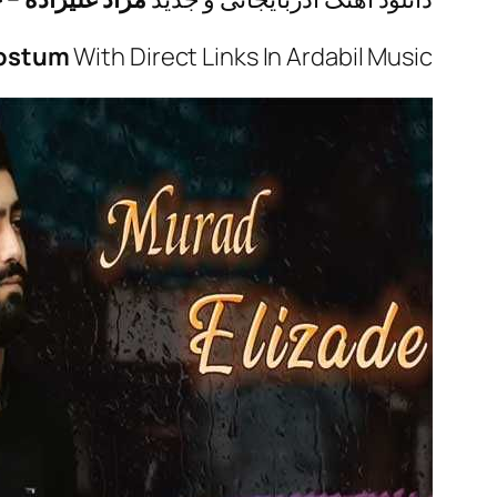
ostum
With Direct Links In Ardabil Music