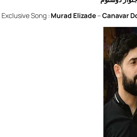
Exclusive Song :
Murad Elizade
–
Canavar D