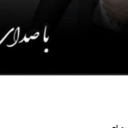
معراج