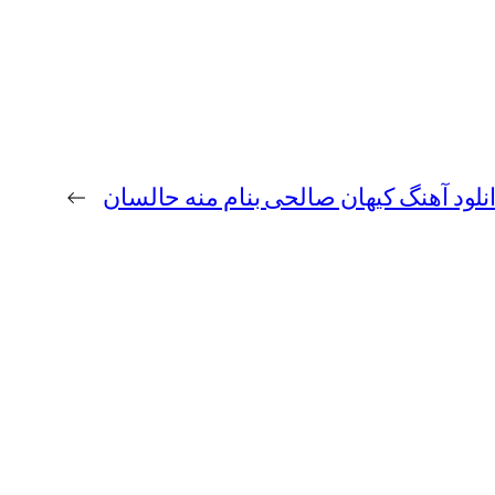
نلود آهنگ کیهان صالحی بنام منه حالسان
→