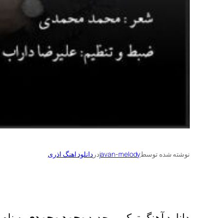
نوشته شده توسط
javan-melody
در
دانلود اهنگ اذری
دانلود آهنگ ترکی و جدید
محمد محمدی
به نام