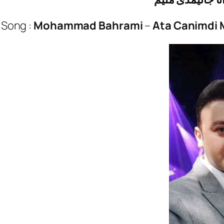
 Song :
Mohammad Bahrami
–
Ata Canimdi