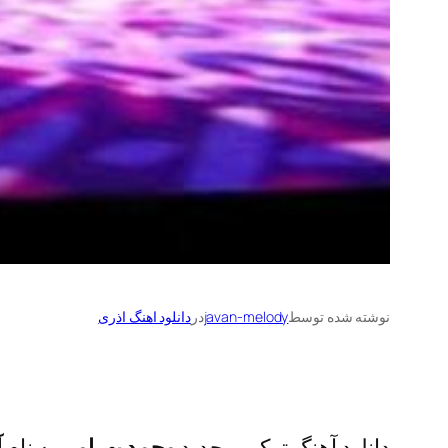
نوشته شده توسط
javan-melody
در
دانلود اهنگ اذری
دانلود آهنگ ترکی و جدید
محمد بهرامی
به نام
آ