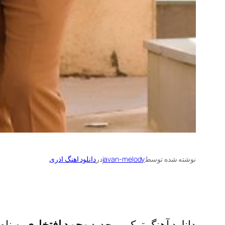
نوشته شده توسط
javan-melody
در
دانلود اهنگ اذری
دانلود آهنگ ترکی و جدید
محمد افتخاری
به نام