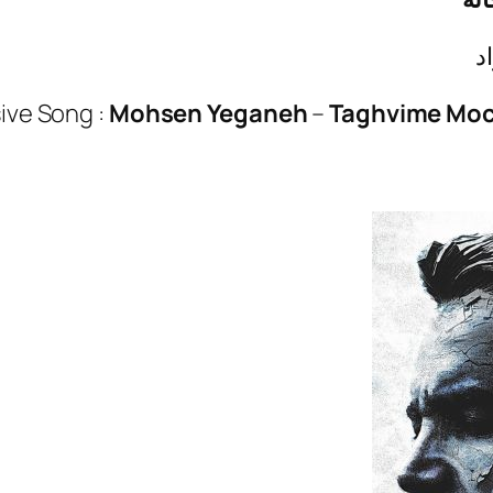
د
ive Song :
Mohsen Yeganeh
–
Taghvime Mo