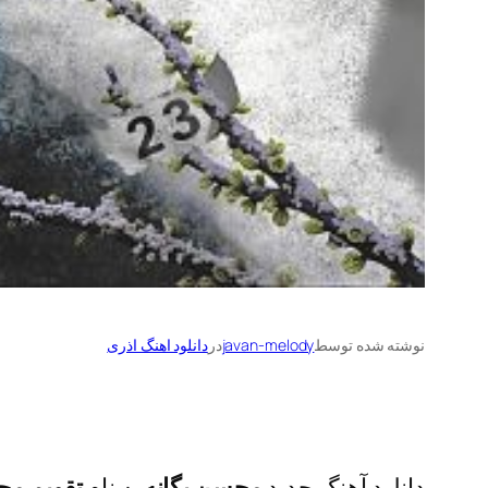
نوشته شده توسط
javan-melody
در
دانلود اهنگ اذری
دانلود آهنگ جدید
محسن یگانه
به نام
تقویم مچ