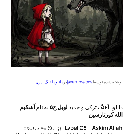
ه توسط
javan-melody
در
دانلود اهنگ اذری
آهنگ ترکی و جدید
لوبل ج۵
به نام
آشکیم
رتارسین
Exclusive Song :
Lvbel C5
–
Askim