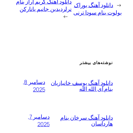
دانلود آهنگ کریم آراز بنام
لود آهنگ بوراک
نرلردیدین جانیم یانارکن
نام سودا ترنی
→
ته‌های بیشتر
دسامبر 8,
لود آهنگ یوسف خانبازیان
 آی الله الله
2025
دسامبر 7,
لود آهنگ سرخان بنام
داسان
2025