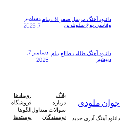
دسامبر
لود آهنگ مرسل صفر اف بنام
سی یوخ سئونلرین
7, 2025
دسامبر 7,
لود آهنگ طالب طالع بنام
شیر
2025
بلاگ
رویدادها
 ملودی
درباره
فروشگاه
سوالات متداول
الگوها
نویسندگان
پوسته‌ها
آهنگ آذری جدید