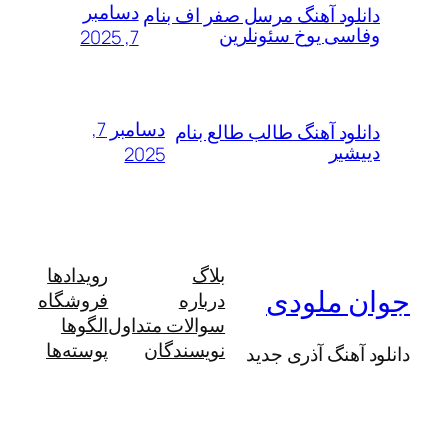
دسامبر
لود آهنگ مرسل صفر اف بنام
سی یوخ سئونلرین
7, 2025
دسامبر 7,
لود آهنگ طالب طالع بنام
شیر
2025
بلاگ
رویدادها
 ملودی
درباره
فروشگاه
سوالات متداول
الگوها
نویسندگان
پوسته‌ها
آهنگ آذری جدید