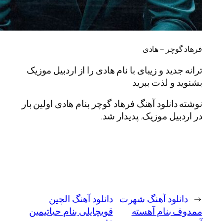
چر – هادی
ید و زیبای با نام هادی را از اردبیل موزیک
و لذت ببرید
انلود آهنگ فرهاد گوچر بنام هادی اولین بار
یل موزیک. پدیدار شد.
لود آهنگ شهرت
دانلود آهنگ الچین
بنام آهسته
قویچایلی بنام حیاتیمین