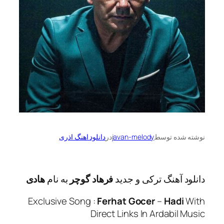
ه توسط
javan-melody
در
دانلود اهنگ اذری
آهنگ ترکی و جدید
فرهاد گوچر
به نام
هادی
Exclusive Song :
Ferhat Gocer
–
Had
Direct Links In Ardabi