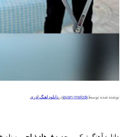
نوشته شده توسط
javan-melody
در
دانلود اهنگ اذری
دانلود آهنگ ترکی و جدید
فرهاد ذباحی
به نام
خ