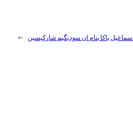
اسماعیل یاکا بنام ان سودیگیم شارکیسین
→