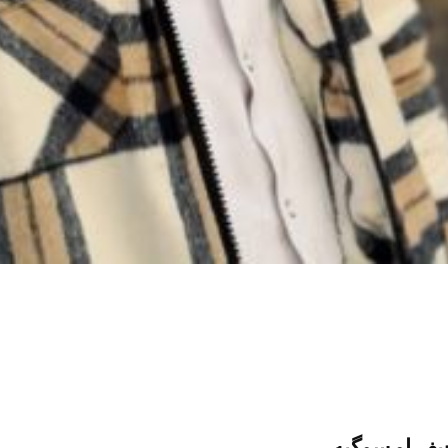
یف او سوگیه