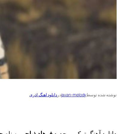
نوشته شده توسط
javan-melody
در
دانلود اهنگ اذری
دانلود آهنگ ترکی و جدید
فرهاد ذباحی
به نام
ح