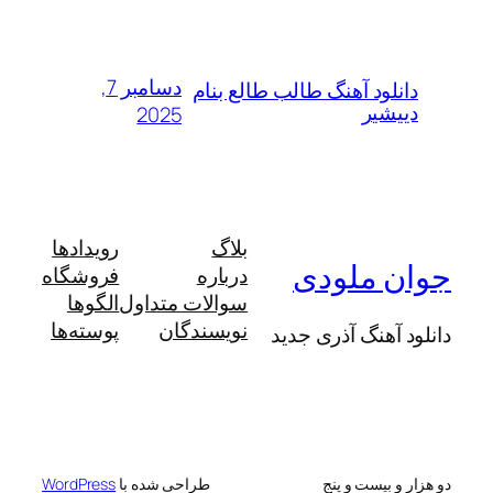
دسامبر 7,
لود آهنگ طالب طالع بنام
شیر
2025
بلاگ
رویدادها
 ملودی
درباره
فروشگاه
سوالات متداول
الگوها
نویسندگان
پوسته‌ها
آهنگ آذری جدید
 بیست و پنج
طراحی شده با
WordPress