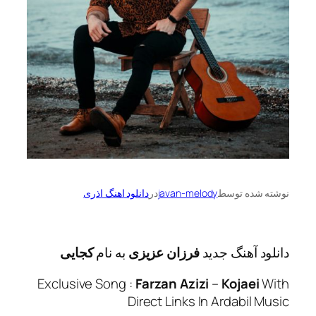
ه توسط
javan-melody
در
دانلود اهنگ اذری
آهنگ جدید
فرزان عزیزی
به نام
کجایی
Exclusive Song :
Farzan Azizi
–
Koja
Direct Links In Ardabi