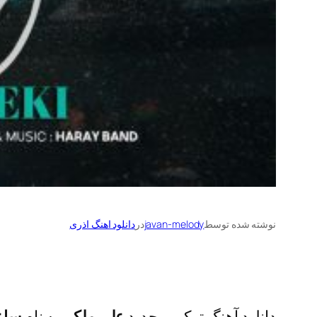
نوشته شده توسط
javan-melody
در
دانلود اهنگ اذری
دانلود آهنگ ترکی و جدید
علی ملکی
به نام
ساعت