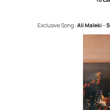
Exclusive Song :
Ali Maleki
–
S