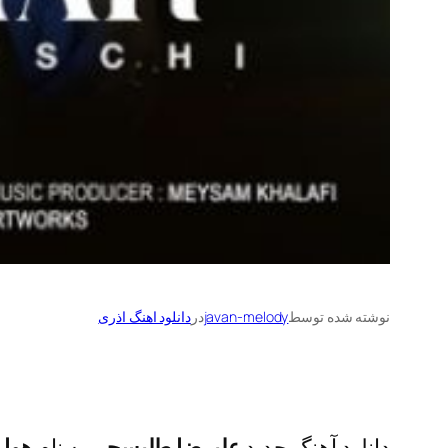
نوشته شده توسط
javan-melody
در
دانلود اهنگ اذری
دانلود آهنگ جدید
علیرضا طلیسچی
به نام
هوار