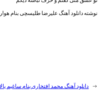
تو عشق منی گفتم و حرف نباشه دیگم
نوشته دانلود آهنگ علیرضا طلیسچی بنام هوار ه
←
دانلود آهنگ محمد افتخاری بنام ساغیم یال