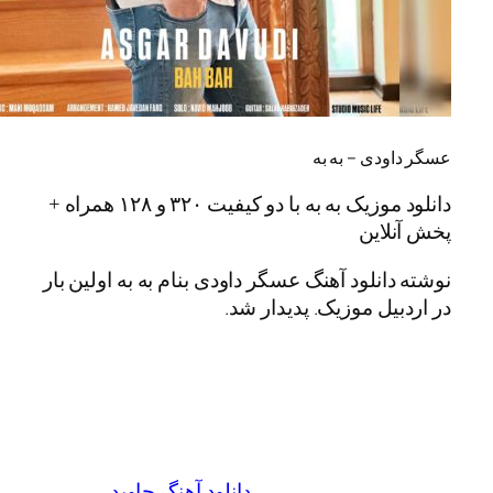
دی – به به
دانلود موزیک به به با دو کیفیت ۳۲۰ و ۱۲۸ همراه +
این
انلود آهنگ عسگر داودی بنام به به اولین بار
یل موزیک. پدیدار شد.
دانلود آهنگ جاوید