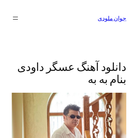
لودی
ود آهنگ عسگر داودی
به به