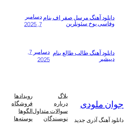
دسامبر
لود آهنگ مرسل صفر اف بنام
سی یوخ سئونلرین
7, 2025
دسامبر 7,
لود آهنگ طالب طالع بنام
شیر
2025
بلاگ
رویدادها
 ملودی
درباره
فروشگاه
سوالات متداول
الگوها
نویسندگان
پوسته‌ها
آهنگ آذری جدید