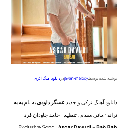
ه توسط
javan-melody
در
دانلود اهنگ اذری
آهنگ ترکی و جدید
عسگر داودی
به نام
به به
 مانی مقدم , تنظیم : حامد جاودان فرد
Exclusive Song :
Asgar Davudi
–
Ba