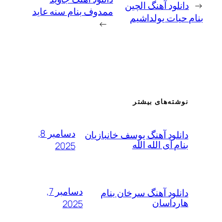
ود آهنگ الچین
ممدوف بنام سنه عاید
ات یولداشیم
→
ته‌های بیشتر
دسامبر 8,
لود آهنگ یوسف خانبازیان
 آی الله الله
2025
دسامبر 7,
لود آهنگ سرخان بنام
داسان
2025