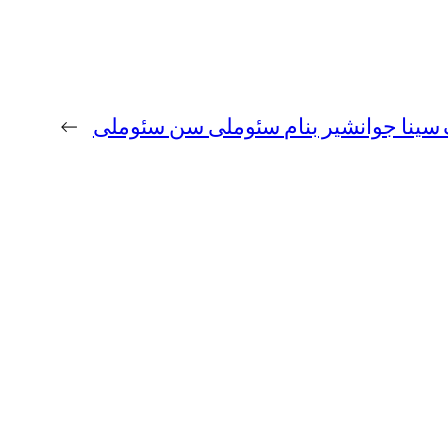
گ سینا جوانشیر بنام سئوملی سن سئوملی
→