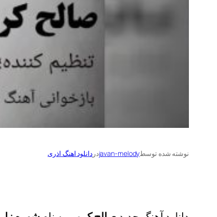
نوشته شده توسط
javan-melody
در
دانلود اهنگ اذری
دانلود آهنگ جدید
صالح کرمی
به نام
شوره زار