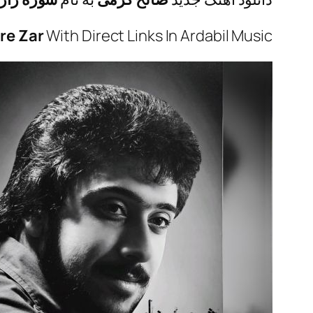
re Zar
With Direct Links In Ardabil Music