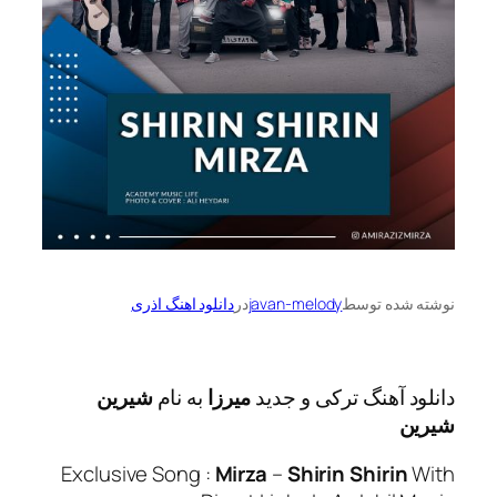
ه توسط
javan-melody
در
دانلود اهنگ اذری
آهنگ ترکی و جدید
میرزا
به نام
شیرین
Exclusive Song :
Mirza
–
Shirin Shir