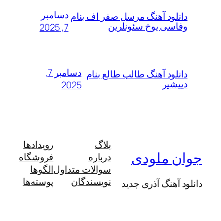
دسامبر
لود آهنگ مرسل صفر اف بنام
سی یوخ سئونلرین
7, 2025
دسامبر 7,
لود آهنگ طالب طالع بنام
شیر
2025
بلاگ
رویدادها
 ملودی
درباره
فروشگاه
سوالات متداول
الگوها
نویسندگان
پوسته‌ها
آهنگ آذری جدید