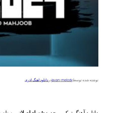
نوشته شده توسط
javan-melody
در
دانلود اهنگ اذری
دانلود آهنگ ترکی و جدید
شهیاد اصلانی
به نام
پ