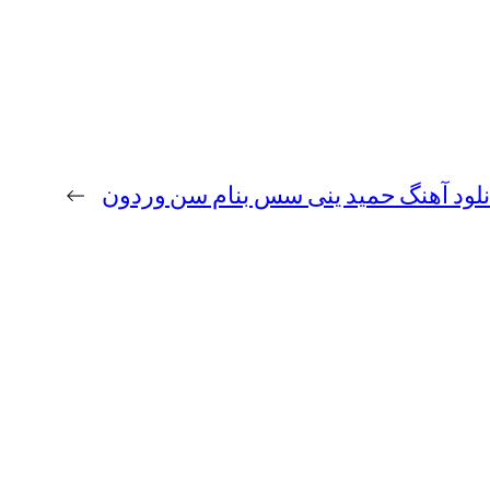
نلود آهنگ حمید ینی سس بنام سن وردون
→