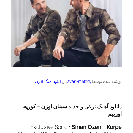
ه توسط
javan-melody
در
دانلود اهنگ اذری
آهنگ ترکی و جدید
سینان اوزن
–
کورپه
Exclusive Song :
Sinan Ozen