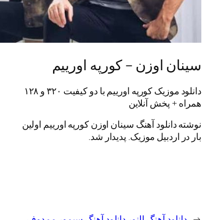
 اوزن – کورپه اورییم
دانلود موزیک کورپه اورییم با دو کیفیت ۳۲۰ و ۱۲۸
 پخش آنلاین
انلود آهنگ سینان اوزن کورپه اورییم اولین
ردبیل موزیک. پدیدار شد.
ود آهنگ النور
دانلود آهنگ سیمور ممدوف