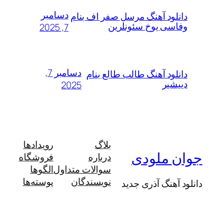
دسامبر
لود آهنگ مرسل صفر اف بنام
سی یوخ سئونلرین
7, 2025
دسامبر 7,
لود آهنگ طالب طالع بنام
شیر
2025
بلاگ
رویدادها
 ملودی
درباره
فروشگاه
سوالات متداول
الگوها
نویسندگان
پوسته‌ها
آهنگ آذری جدید