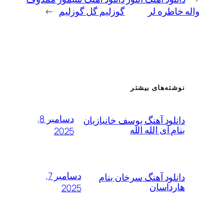
طره لر
گوزلیم گل گوزلیم
→
ته‌های بیشتر
دسامبر 8,
لود آهنگ یوسف خانبازیان
 آی الله الله
2025
دسامبر 7,
لود آهنگ سرخان بنام
داسان
2025