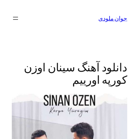
لودی
ود آهنگ سینان اوزن
ه اورییم