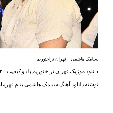
سیامک هاشمی – قهران تراختوریم
دانلود موزیک قهران تراختوریم با دو کیفیت ۳۲۰ و ۱۲۸ همراه + پخش آنلاین
نوشته دانلود آهنگ سیامک هاشمی بنام قهرمان ت