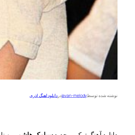
نوشته شده توسط
javan-melody
در
دانلود اهنگ اذری
دانلود آهنگ ترکی و جدید
سیامک هاشمی
به نا