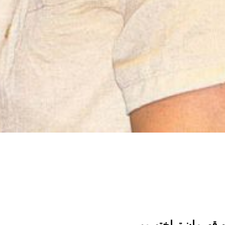
م
قهرمان تراختوریم