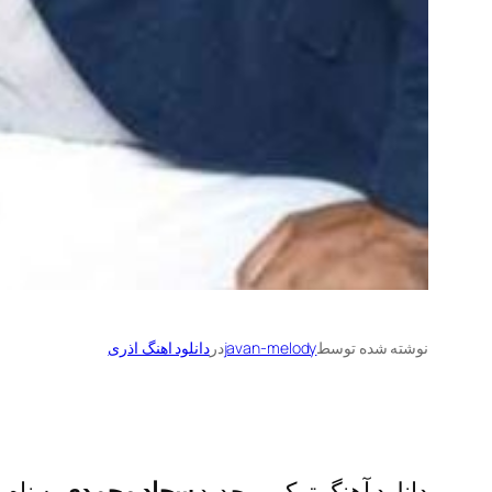
نوشته شده توسط
javan-melody
در
دانلود اهنگ اذری
دانلود آهنگ ترکی و جدید
سجاد محمدی
به نام
س