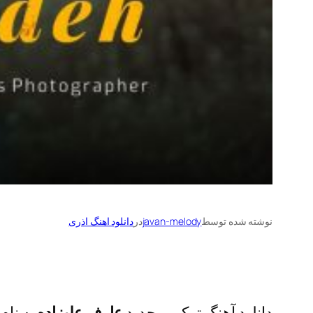
نوشته شده توسط
javan-melody
در
دانلود اهنگ اذری
دانلود آهنگ ترکی و جدید
عارف علیزاده
به نام