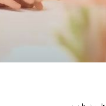
غلو
به نام
دلیسن