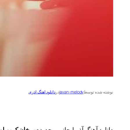
نوشته شده توسط
javan-melody
در
دانلود اهنگ اذری
دانلود آهنگ آذربایجانی و جدید
سرخان کریم او