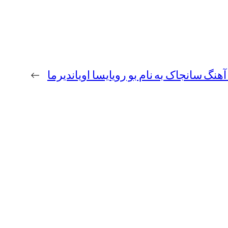
 آهنگ سانجاک به نام بو رویایسا اویاندیرما
→