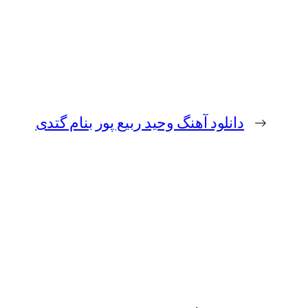
←
دانلود آهنگ وحید ربیع پور بنام گتدی