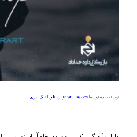
نوشته شده توسط
javan-melody
در
دانلود اهنگ اذری
دانلود آهنگ ترکی و جدید
سجاد آراسته
به نام
ا