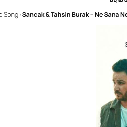
e Song :
Sancak & Tahsin Burak
–
Ne Sana N