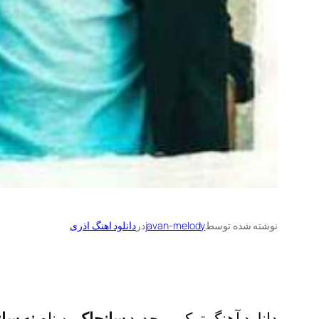
نوشته شده توسط
javan-melody
در
دانلود اهنگ اذری
دانلود آهنگ ترکی و جدید
سانجاک
به نام
نه سانا