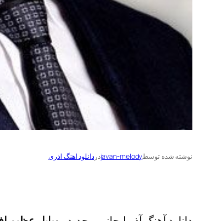
نوشته شده توسط
javan-melody
در
دانلود اهنگ اذری
دانلود آهنگ آذربایجانی و جدید
روبایل عظیم ا