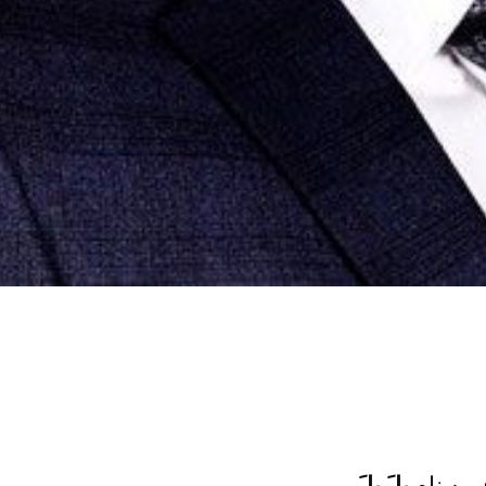
ف
به نام
بِلَ بِلَ