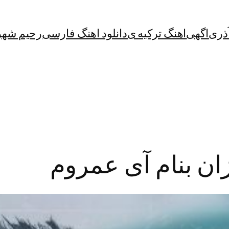
آذری
اگهی
اهنگ ترکیه ی
دانلود اهنگ فارسی
رحیم شهر
زان بنام آی عمروم