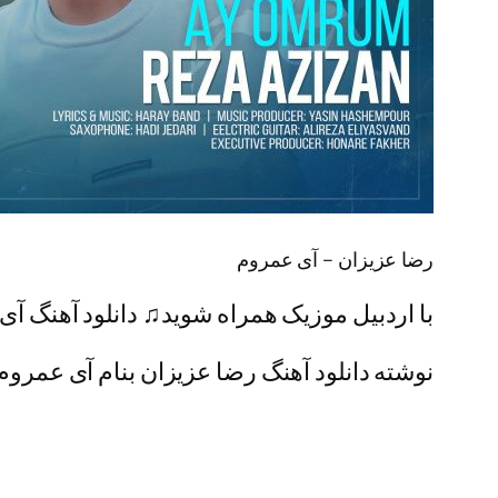
رضا عزیزان – آی عمروم
با اردبیل موزیک همراه شوید♫ دانلود آهنگ آی
نوشته دانلود آهنگ رضا عزیزان بنام آی عمروم ا