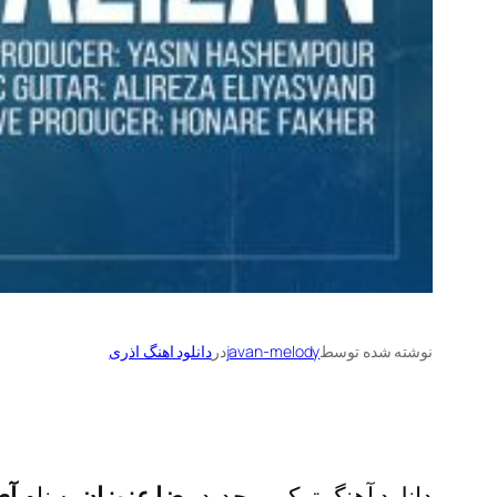
نوشته شده توسط
javan-melody
در
دانلود اهنگ اذری
دانلود آهنگ ترکی و جدید
رضا عزیزان
به نام
آی