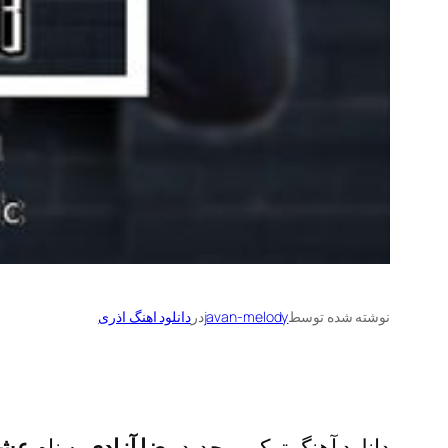
نوشته شده توسط
javan-melody
در
دانلود اهنگ اذری
دانلود آهنگ ترکی و جدید
رضا آزادی
به نام
عشق