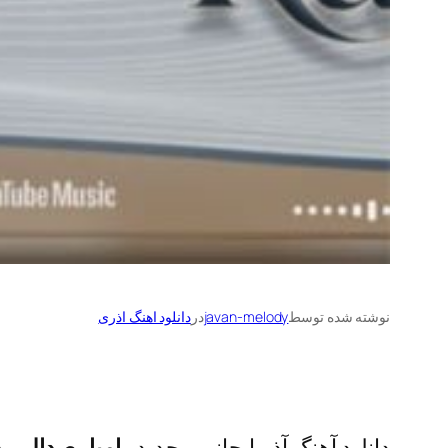
نوشته شده توسط
javan-melody
در
دانلود اهنگ اذری
دانلود آهنگ آذربایجانی و جدید
رامیل صدالی
به