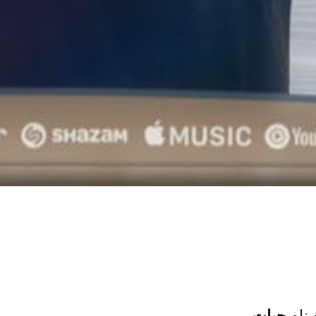
 نام
حیات