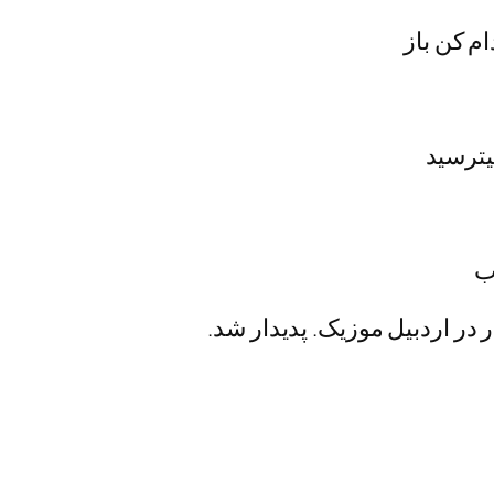
م کن باز
یترسید
ب
ر در اردبیل موزیک. پدیدار شد.