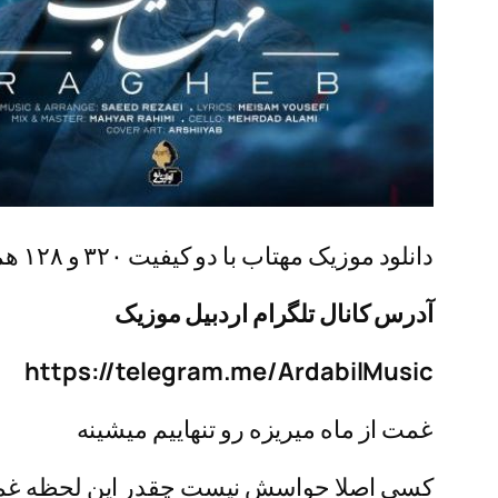
دانلود موزیک مهتاب با دو کیفیت ۳۲۰ و ۱۲۸ همراه + پخش آنلاین
آدرس کانال تلگرام اردبیل موزیک
https://telegram.me/ArdabilMusic
غمت از ماه میریزه رو تنهاییم میشینه
کسی اصلا حواسش نیست چقدر این لحظه غمگ