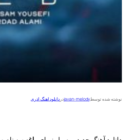
نوشته شده توسط
javan-melody
در
دانلود اهنگ اذری
دانلود آهنگ جدید و بسیار زیبای
راغب
به نام
مه