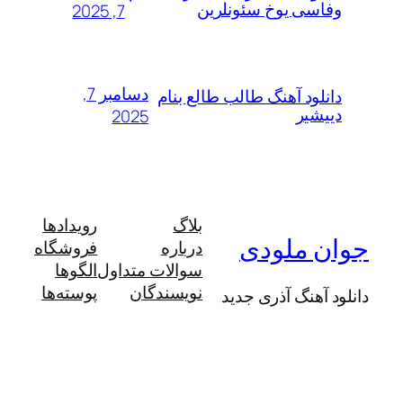
سی یوخ سئونلرین
7, 2025
دسامبر 7,
لود آهنگ طالب طالع بنام
شیر
2025
بلاگ
رویدادها
 ملودی
درباره
فروشگاه
سوالات متداول
الگوها
نویسندگان
پوسته‌ها
آهنگ آذری جدید