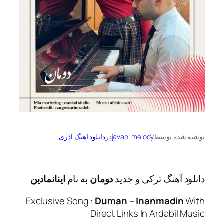
ه توسط
javan-melody
در
دانلود اهنگ اذری
آهنگ ترکی و جدید
دومان
به نام
اینانمادین
Exclusive Song :
Duman
–
Inanmadi
Direct Links In Ardabi