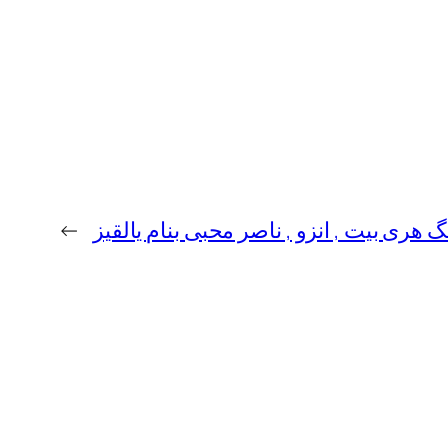
گ هری‌ بیت , انزو , ناصر محبی بنام یالقیز
→