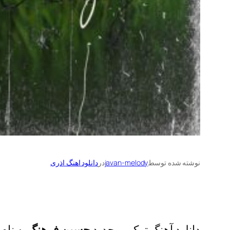
نوشته شده توسط
javan-melody
در
دانلود اهنگ اذری
دانلود آهنگ ترکی و جدید
حسین فرهنگ
به نام